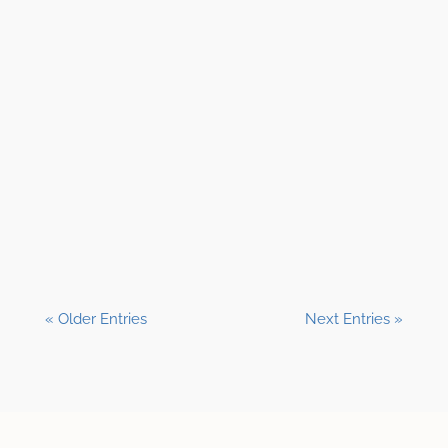
Shane Clark, EFP
« Older Entries
Next Entries »